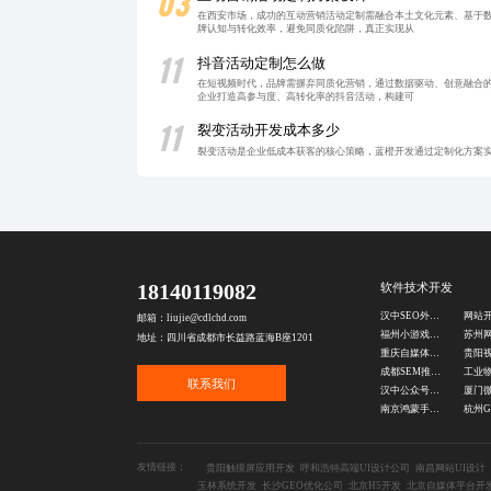
03
在西安市场，成功的互动营销活动定制需融合本土文化元素、基于
牌认知与转化效率，避免同质化陷阱，真正实现从
11
抖音活动定制怎么做
在短视频时代，品牌需摒弃同质化营销，通过数据驱动、创意融合
企业打造高参与度、高转化率的抖音活动，构建可
11
裂变活动开发成本多少
裂变活动是企业低成本获客的核心策略，蓝橙开发通过定制化方案
18140119082
软件技术开发
汉中SEO外包公司
网站
邮箱：liujie@cdlchd.com
福州小游戏开发公司
地址：四川省成都市长益路蓝海B座1201
重庆自媒体推广公司
成都SEM推广公司
联系我们
汉中公众号微商城开发
南京鸿蒙手机APP开发
友情链接：
贵阳触摸屏应用开发
呼和浩特高端UI设计公司
南昌网站UI设计
玉林系统开发
长沙GEO优化公司
北京H5开发
北京自媒体平台开