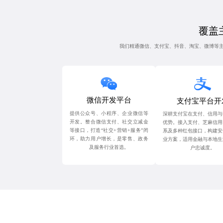
覆盖
我们精通微信、支付宝、抖音、淘宝、微博等
微信开发平台
支付宝平台开
提供公众号、小程序、企业微信等
深耕支付宝在支付、信用与
开发。整合微信支付、社交立减金
优势。接入支付、芝麻信用
等接口，打造“社交+营销+服务”闭
系及多种红包接口，构建安
环，助力用户增长，是零售、政务
业方案，适用金融与本地生
及服务行业首选。
户忠诚度。