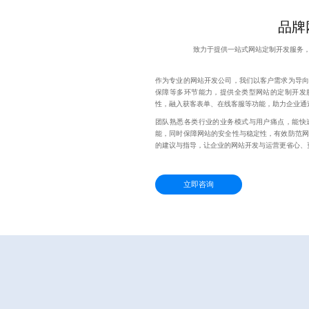
品牌
致力于提供一站式网站定制开发服务
作为专业的网站开发公司，我们以客户需求为导向
保障等多环节能力，提供全类型网站的定制开发
性，融入获客表单、在线客服等功能，助力企业通
团队熟悉各类行业的业务模式与用户痛点，能快
能，同时保障网站的安全性与稳定性，有效防范网
的建议与指导，让企业的网站开发与运营更省心、
立即咨询