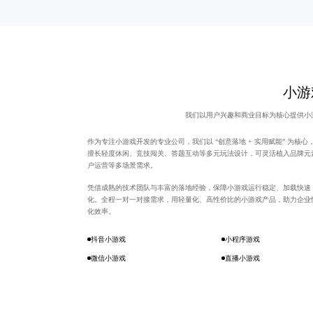
小游
我们以用户兴趣和商业目标为核心提供小
作为专注小游戏开发的专业公司，我们以 “创意落地 + 实用赋能” 为核
擅长轻度休闲、竞技闯关、答题互动等多元玩法设计，可灵活植入品牌元
户运营等多场景需求。
凭借成熟的技术团队与丰富的落地经验，保障小游戏运行稳定、加载快速
化。全程一对一对接需求，用轻量化、高性价比的小游戏产品，助力企业
化效率。
抖音小游戏
小程序游戏
微信小游戏
直播小游戏