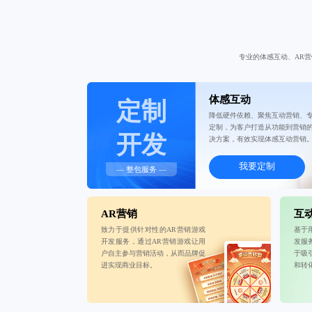
专业的体感互动、AR
体感互动
定制
降低硬件依赖、聚焦互动营销、
定制，为客户打造从功能到营销
开发
决方案，有效实现体感互动营销
我要定制
— 整包服务 —
AR营销
互
致力于提供针对性的AR营销游戏
基于
开发服务，通过AR营销游戏让用
发服
户自主参与营销活动，从而品牌促
于吸
进实现商业目标。
和转