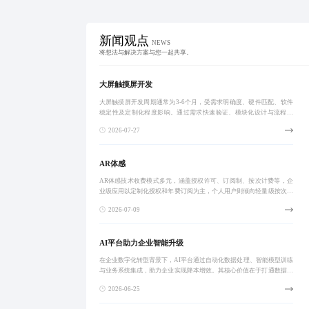
新闻观点
NEWS
将想法与解决方案与您一起共享。
大屏触摸屏开发
大屏触摸屏开发周期通常为3-6个月，受需求明确度、硬件匹配、软件
稳定性及定制化程度影响。通过需求快速验证、模块化设计与流程优
化，可缩短20%-30%工期。项目涵盖智能展厅、智慧工厂、数字导览
2026-07-27
等场景，强
AR体感
AR体感技术收费模式多元，涵盖授权许可、订阅制、按次计费等，企
业级应用以定制化授权和年费订阅为主，个人用户则倾向轻量级按次或
月度订阅。需综合评估硬件适配、环境改造及运维成本，警惕隐藏支
2026-07-09
出。未来将向动态
AI平台助力企业智能升级
在企业数字化转型背景下，AI平台通过自动化数据处理、智能模型训练
与业务系统集成，助力企业实现降本增效。其核心价值在于打通数据孤
岛，推动从被动响应到主动预测的智能化升级，广泛应用于金融、制
2026-06-25
造、零售等行业