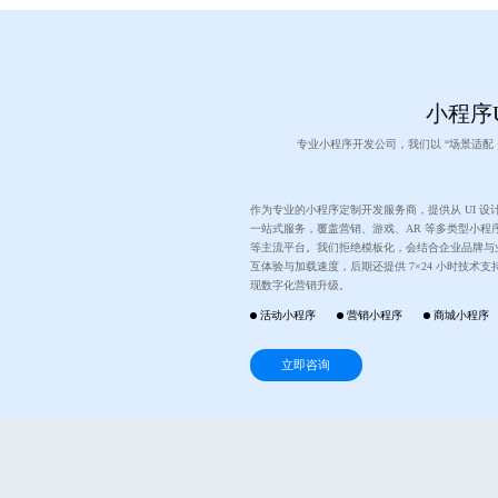
小程序U
专业小程序开发公司，我们以 “场景适配
作为专业的小程序定制开发服务商，提供从 UI 
一站式服务，覆盖营销、游戏、AR 等多类型小程
等主流平台。我们拒绝模板化，会结合企业品牌与
互体验与加载速度，后期还提供 7×24 小时技术
现数字化营销升级。
活动小程序
营销小程序
商城小程序
立即咨询