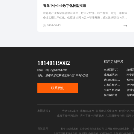
青岛中小企业数字化转型指南
在青岛产业数字化转型浪潮中，数字化软件正助力制造、商贸、零售等
企业实现生产优化、供应链协同与客户管理升级，通过数据驱动与系统
集成，推动企业降本增效。真实案例显示，其在降低损耗、提升转化率
2026-06-13
等方面带来可量
18140119082
程序定制开发
吉林网站UI设计
杭州
邮箱：liujie@cdlchd.com
成都AI咨询公司
地址：成都武侯红牌楼蓝海B座1201办公区
武汉移动应用制作
石家庄整站优化公司
联系我们
SEO外包公司
福州网页游戏开发
友情链接：
劳动节h5案例
成都H5开发
答题考试系统开发
智慧社区小
成都宣传动画制作
济南直播小程序开发
AI应用开发公司
深圳
地区合集：
长春VR游戏制作
西安企业微信定制公司
郑州微博互动游戏定制
广
上海百度搜索优化公司
体感互动游戏开发
H5开发公司
北海AR体感游戏定